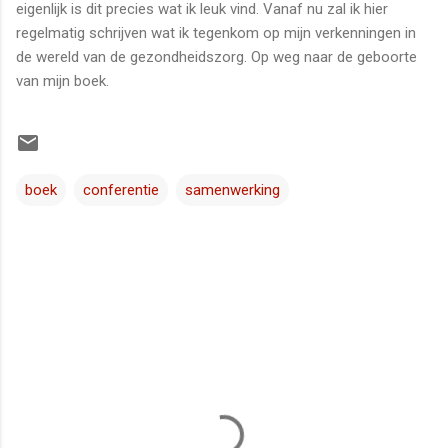
eigenlijk is dit precies wat ik leuk vind. Vanaf nu zal ik hier
regelmatig schrijven wat ik tegenkom op mijn verkenningen in
de wereld van de gezondheidszorg. Op weg naar de geboorte
van mijn boek.
boek
conferentie
samenwerking
R
e
a
c
t
i
e
s