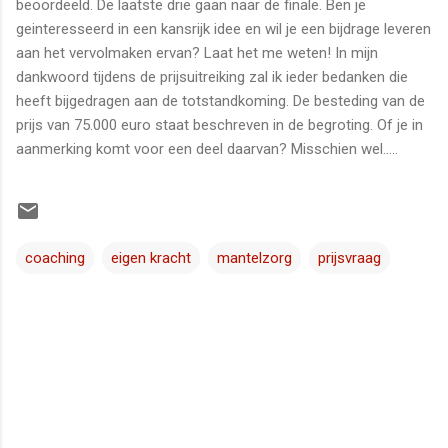
beoordeeld. De laatste drie gaan naar de finale. Ben je
geinteresseerd in een kansrijk idee en wil je een bijdrage leveren
aan het vervolmaken ervan? Laat het me weten! In mijn
dankwoord tijdens de prijsuitreiking zal ik ieder bedanken die
heeft bijgedragen aan de totstandkoming. De besteding van de
prijs van 75.000 euro staat beschreven in de begroting. Of je in
aanmerking komt voor een deel daarvan? Misschien wel.....
coaching
eigen kracht
mantelzorg
prijsvraag
R
e
a
c
t
i