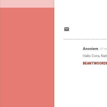
Anoniem
07 m
R
Hallo Cora, Natu
e
BEANTWOORD
a
c
t
i
e
s