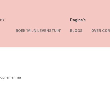
Doorgaan naar hoofdcontent
eis
Pagina's
BOEK 'MIJN LEVENSTUIN'
BLOGS
OVER CO
 opnemen via: