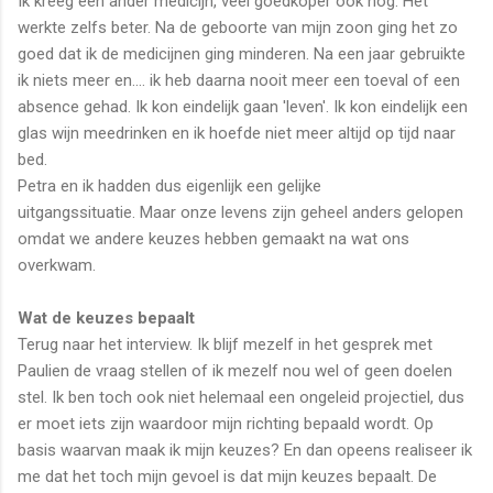
Ik kreeg een ander medicijn, veel goedkoper ook nog. Het
werkte zelfs beter. Na de geboorte van mijn zoon ging het zo
goed dat ik de medicijnen ging minderen. Na een jaar gebruikte
ik niets meer en.... ik heb daarna nooit meer een toeval of een
absence gehad. Ik kon eindelijk gaan 'leven'. Ik kon eindelijk een
glas wijn meedrinken en ik hoefde niet meer altijd op tijd naar
bed.
Petra en ik hadden dus eigenlijk een gelijke
uitgangssituatie. Maar onze levens zijn geheel anders gelopen
omdat we andere keuzes hebben gemaakt na wat ons
overkwam.
Wat de keuzes bepaalt
Terug naar het interview. Ik blijf mezelf in het gesprek met
Paulien de vraag stellen of ik mezelf nou wel of geen doelen
stel. Ik ben toch ook niet helemaal een ongeleid projectiel, dus
er moet iets zijn waardoor mijn richting bepaald wordt. Op
basis waarvan maak ik mijn keuzes? En dan opeens realiseer ik
me dat het toch mijn gevoel is dat mijn keuzes bepaalt. De