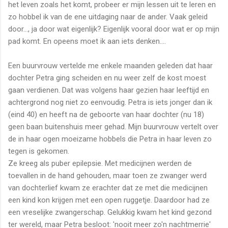
het leven zoals het komt, probeer er mijn lessen uit te leren en
zo hobbel ik van de ene uitdaging naar de ander. Vaak geleid
door..., ja door wat eigenlijk? Eigenlijk vooral door wat er op mijn
pad komt. En opeens moet ik aan iets denken....
Een buurvrouw vertelde me enkele maanden geleden dat haar
dochter Petra ging scheiden en nu weer zelf de kost moest
gaan verdienen. Dat was volgens haar gezien haar leeftijd en
achtergrond nog niet zo eenvoudig. Petra is iets jonger dan ik
(eind 40) en heeft na de geboorte van haar dochter (nu 18)
geen baan buitenshuis meer gehad. Mijn buurvrouw vertelt over
de in haar ogen moeizame hobbels die Petra in haar leven zo
tegen is gekomen.
Ze kreeg als puber epilepsie. Met medicijnen werden de
toevallen in de hand gehouden, maar toen ze zwanger werd
van dochterlief kwam ze erachter dat ze met die medicijnen
een kind kon krijgen met een open ruggetje. Daardoor had ze
een vreselijke zwangerschap. Gelukkig kwam het kind gezond
ter wereld, maar Petra besloot: 'nooit meer zo'n nachtmerrie'