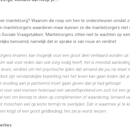
ver mantelzorg? Waarom die roep om hen te ondersteunen omdat z
mantelzorgers waarderen maar kunnen ze die mantelzorgers niet 
 in Sociale Vraagstukken: 'Mantelzorgers zitten niet te wachten op een
nlijks benoemd, namelijk dat er sprake is van rouw en verdriet:
orgers ervaren, kan mogelijk voor een groot deel verklaard worden uit
 om wat voor reden dan ook zorg nodig heeft, het is meestal aanleiding
 leven, verdriet om het psychische lijden dat iemand die jou na staat 
or zijn verstandelijke beperking niet het leven kan gaan leiden dat je
e invulling aan je partnerrol moet gaan geven dan je had gehoopt.
het voor veel mensen helemaal niet vanzelfsprekend om zich tot een
l niet om beroep te doen op complimenten of waardering. Iemand van 
mt misschien wel op korte termijn te overlijden. Dát is waarmee je te 
 krijgt of een groot geldbedrag; het zal je worst wezen.
erlies