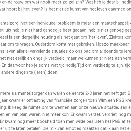
s en de rouw om wat nooit meer zo zal zijn? Wat heb je daar bij nodi
 wat hoort bij het leven? Is het niet de kunst van het leven daarmee 
antelzorg' niet een individueel probleem is maar een maatschappeli
iet lukt heb je niet hard genoeg je best gedaan, heb je niet genoeg g
reëel is een dergelijke houding als het gaat om 'het leven'. Ziektes 
daar om te vragen. Ouderdom komt met gebreken. Hoezo maakbaar, p
s leven allerlei vervelende situaties op ons pad om al doende te ler
et niet eerlijk en ongelijk verdeeld, maar we kunnen er niets aan ver
 daarvoor heb je soms wat tijd nodig.Tijd om verdrietig te zijn, ti
l andere dingen te (leren) doen.
 carrière als mantelzorger dan waren de eerste 2-3 jaren het heftigst
jaar kwam er ontlasting van financiële zorgen toen Wim een PGB kree
ding, Ik keeg de ruimte om te wennen aan onze nieuwe situatie, aan 
 en van plan waren, niet meer kon. Er kwam verzet, verdriet, nog me
Er kwam nog meer boosheid toen men wilde besluiten het PGB af te s
 uit te laten betalen. Die mix van emoties maakten dat ik aan het ein