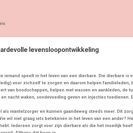
Doorgaan naar hoofdcontent
eis
ardevolle levensloopontwikkeling
e iemand speelt in het leven van een dierbare. Die dierbare is v
lledig) voor zichzelf te zorgen en daarom helpen familieleden,
eert van boodschappen, helpen met wassen en aankleden, de tu
- en nacht waken, sondevoeding geven en injecties toedienen.
l als mantelzorger en kunnen gaandeweg steeds meer. Dit zorg
ie wil niet graag iets betekenen in het leven van een ander? He
 hebt. Iedereen zorgt voor zijn dierbare als die het moeilijk hee
zorgd. Althans dat hoop je....