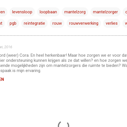
ren
levensloop
loopbaan
mantelzorg
mantelzorger
nt
pgb
reïntegratie
rouw
rouwverwerking
verlies
ei, 2016
ord (weer) Cora. En heel herkenbaar! Maar hoe zorgen we er voor dat
r ondersteuning kunnen krijgen als ze dat willen? en hoe zorgen we
ende mogelijkheden zijn om mantelzorgers die ruimte te bieden? Wa
spaak is mijn ervaring.
EN