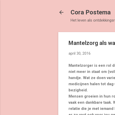
Cora Postema
Het leven als ontdekkingsr
Mantelzorg als wa
april 30, 2016
Mantelzorger is een rol di
niet meer in staat om (vo
handje.
Wat ze doen vari
medicijnen halen tot dag
bezigheid.
Mensen groeien in hun ro
vaak een dankbare taak. W
relatie die je met iemand
er zo vast ook voor jou ge