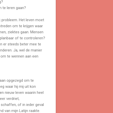
g?
om te leren gaan?
jk probleem. Het leven moet
estreden om te krijgen waar
komen, ziektes gaan. Mensen
lanbaar of te controleren?
en er steeds beter mee te
anderen. Ja, wel de manier
jd om te wennen aan een
. Baan opgezegd om te
g waar hij mij uit kon
een nieuw leven waarin heel
er verdriet,
chaffen, of in ieder geval
d van mijn Latijn raakte.