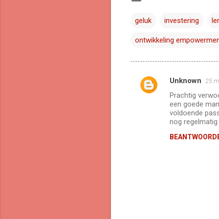
geluk
investering
le
ontwikkeling empowerme
Unknown
25 m
R
Prachtig verwo
e
een goede manie
a
voldoende pass
nog regelmatig 
c
BEANTWOORD
t
i
e
s