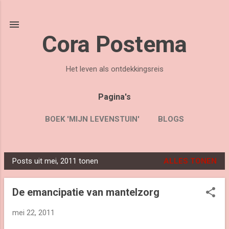
Doorgaan naar hoofdcontent
Cora Postema
Het leven als ontdekkingsreis
Pagina's
BOEK 'MIJN LEVENSTUIN'
BLOGS
OVER CORA
MEER…
CONTACT
Posts uit mei, 2011 tonen
ALLES TONEN
P
o
De emancipatie van mantelzorg
s
t
mei 22, 2011
s