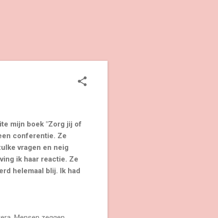
e mijn boek "Zorg jij of
 een conferentie. Ze
zulke vragen en neig
ving ik haar reactie. Ze
rd helemaal blij. Ik had
etera. Mensen zeggen