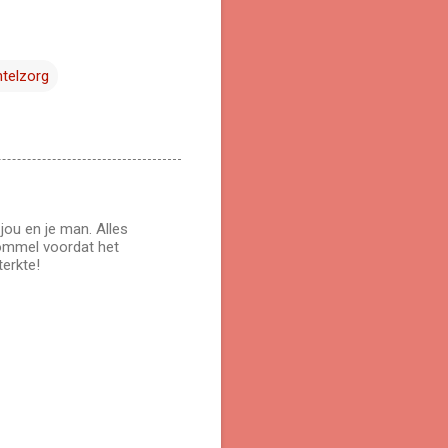
telzorg
jou en je man. Alles
rommel voordat het
terkte!