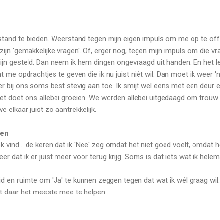
and te bieden. Weerstand tegen mijn eigen impuls om me op te offe
jn 'gemakkelijke vragen'. Of, erger nog, tegen mijn impuls om die vra
n gesteld. Dan neem ik hem dingen ongevraagd uit handen. En het leuke
t me opdrachtjes te geven die ik nu juist niét wil. Dan moet ik weer '
 er bij ons soms best stevig aan toe. Ik smijt wel eens met een deur e
het doet ons allebei groeien. We worden allebei uitgedaagd om trouw t
e elkaar juist zo aantrekkelijk.
gen
k vind... de keren dat ik 'Nee' zeg omdat het niet goed voelt, omdat
eer dat ik er juist meer voor terug krijg. Soms is dat iets wat ik hele
ijd en ruimte om 'Ja' te kunnen zeggen tegen dat wat ik wél graag wil.
ist daar het meeste mee te helpen.