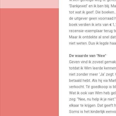
'Dankjewel' en ik ben blij. 
tot wat ik geef. Die boeken
de uitgever geen voorraad 
boek verdien ik iets van
1,
€
recensie-exemplaar terug te
Maar ik ontdekte al snel dat
niet weten. Dus ik legde ha
De waarde van 'Nee'
Geven vind ik zoveel gemakke
totdat ik Wim leerde kenne
niet zonder meer 'Ja' zegt.
betaald hebt. Als hij via Ma
verkocht. Té goedkoop is blij
Wat ik ook van Wim heb gelee
zeg: "Nee, nu help ik je niet
elkaar te krijgen. Dat geeft 
Soms is het kinderlijk eenvo