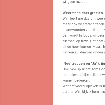
wil geen ruzie......
Weerstand doet groeien
Wim leert me dus om weerst
maar ook weerstand tegen zi
beantwoorden voordat ze zij
Dan wordt hij boos, of begin
allemaal op ruzie. Het gaat
uit de hoek komen. Maar... 
het leuke.... daarom vinden w
'Nee' zeggen en 'Ja' krij
Hoe moeilijk ik het soms oo
me oplevert, blijkt telkens w
kunnen bedenken.
Wat het vooral oplevert is t
partner Wim blijk ik hem ju