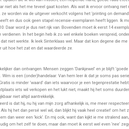
Maar niet als het me teveel gaat kosten. Als wat ik ervoor ontvang nie
... ze worden via de uitgever verkocht volgens het 'printing on deman
heeft en dus ook geen stapel recensie-exemplaren heeft liggen. Ik m
10. Daar word je dus niet rijk van. Bovendien moet ik eerst 14 exem
 verdienen. In het begin heb ik zo wel enkele boeken verspreid, onde
 dat niet werkte. Ik leek Sinterklaas wel. Maar dat kon degene die me 
ar uit hoe het zat en dat waardeerde ze.
lijker dan ontvangen. Mensen zeggen 'Dankjewel' en je blijft 'goede vr
n. Wim is een (onder)handelaar. Van hem leer ik dat je soms pas ser
 Gratis is minder 'waard' dan iets waarvoor je een tegenprestatie hebt
rktplaats iets wil verkopen en het lukt niet, maakt hij het soms duurde
kbaar niet altijd aantrekkelijk.
rd is dat hij, nu hij van mijn zorg afhankelijk is, me meer respectee
." Als hij het dan persé wel wil, dan blijkt hij vaak heel creatief om he
hem dan weer een 'kick'. En mij ook, want dan kijkt ie me stralend aan, 
udig om het zelf te doen, maar dan moet ik eerst wel even 'nee' zegge