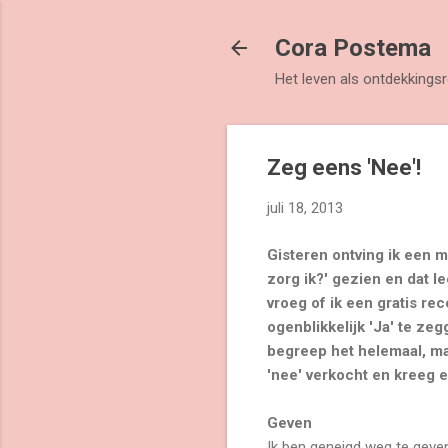
Cora Postema
Het leven als ontdekkingsr
Zeg eens 'Nee'!
juli 18, 2013
Gisteren ontving ik een m
zorg ik?' gezien en dat l
vroeg of ik een gratis re
ogenblikkelijk 'Ja' te zeg
begreep het helemaal, maa
'nee' verkocht en kreeg er
Geven
Ik ben geneigd weg te geve