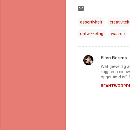
assertiviteit
creativiteit
ontwikkeling
waarde
Ellen Berens
R
Wat geweldig al
e
krijgt een nieu
a
opgeruimd is". 
c
BEANTWOORD
t
i
e
s