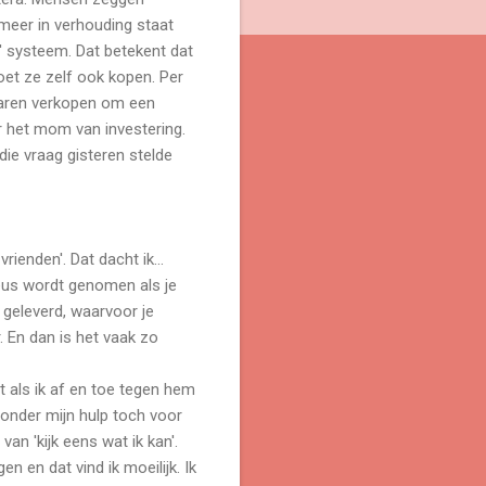
t meer in verhouding staat
d' systeem. Dat betekent dat
oet ze zelf ook kopen. Per
plaren verkopen om een
r het mom van investering.
die vraag gisteren stelde
ienden'. Dat dacht ik...
ieus wordt genomen als je
 geleverd, waarvoor je
r. En dan is het vaak zo
rt als ik af en toe tegen hem
t zonder mijn hulp toch voor
van 'kijk eens wat ik kan'.
n en dat vind ik moeilijk. Ik