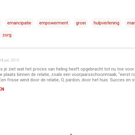
emancipatie
empowerment
groei
hulpverlening
man
zorg
18 juli, 2013
s je ziet wat het proces van heling heeft opgebracht tot nu toe voor 
we plaats binnen de relatie, zoals een voorjaarsschoonmaak, "eerst 
Een frisse wind door de relatie, O, pardon, door het huis. Succes en s
EN