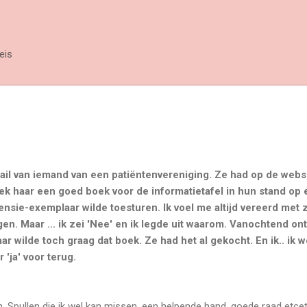
Doorgaan naar hoofdcontent
eis
ail van iemand van een patiëntenvereniging. Ze had op de websit
eek haar een goed boek voor de informatietafel in hun stand op
censie-exemplaar wilde toesturen. Ik voel me altijd vereerd met 
gen. Maar ... ik zei 'Nee' en ik legde uit waarom. Vanochtend ont
r wilde toch graag dat boek. Ze had het al gekocht. En ik.. ik we
 'ja' voor terug.
n. Spullen die ik wel kan missen, een helpende hand, goede raad etc